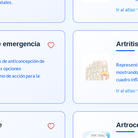
tales.
Ir al atlas
e emergencia
Artrit
s de anticoncepción de
Representac
as opciones
mostrando 
mo de acción para la
cuadro inf
Ir al atlas
e
Artroc