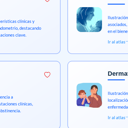
Ilustración
rísticas clínicas y
asociados,
endometrio, destacando
en el biene
taciones clave.
Ir al atlas
Dermat
Ilustració
encia a
localizació
taciones clínicas,
enfermeda
abstinencia.
Ir al atlas