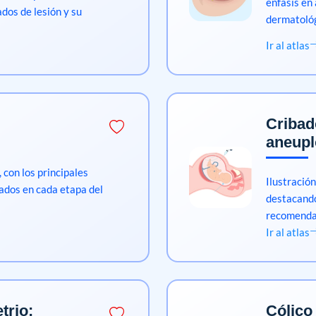
énfasis en
dos de lesión y su
dermatológi
Ir al atlas
Cribad
aneupl
 con los principales
Ilustración
dados en cada etapa del
destacando
recomendad
Ir al atlas
trio:
Cólico 