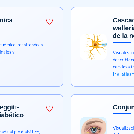
mica
Cascad
waller
de la 
quémica, resaltando la
inales y
Visualizac
describien
nerviosa t
Ir al atlas
eggitt-
Conjunt
iabético
Visualizaci
cada al pie diabético,