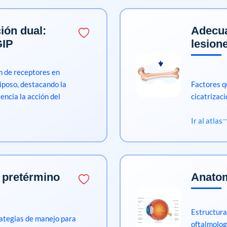
ión dual:
Adecua
GIP
lesion
ón de receptores en
diposo, destacando la
Factores q
encia la acción del
cicatrizaci
Ir al atlas
 pretérmino
Anatom
Estructuras
ategias de manejo para
oftalmolog