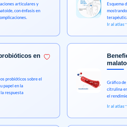
aciones articulares y
Esquema de
matoide, con énfasis en
mostrando 
complicaciones.
terapéutic
Ir al atlas
probióticos en
Benefi
malato 
los probióticos sobre el
Gráfico de
u papel en la
citrulina e
 la respuesta
el rendimie
Ir al atlas