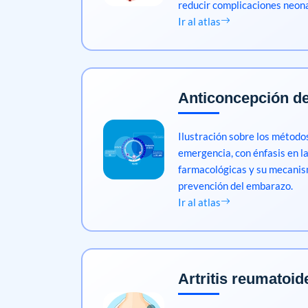
reducir complicaciones neona
Ir al atlas
Anticoncepción d
Ilustración sobre los método
emergencia, con énfasis en l
farmacológicas y su mecanis
prevención del embarazo.
Ir al atlas
Artritis reumatoid