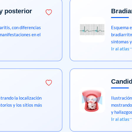
 y posterior
Bradia
aritis, con diferencias
Esquema el
 manifestaciones en el
bradiarrit
síntomas y
Ir al atlas
Candid
strando la localización
Ilustración
torios y los sitios más
mostrando 
y hallazgos
Ir al atlas