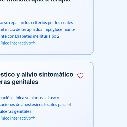
o se repasan los criterios por los cuales
a el inicio de terapia dual hipoglucemiante
ente con Diabetes mellitus tipo 2.
clínico interactivo
stico y alivio sintomático
eras genitales
uación clínica se plantea el uso y
caciones de anestésicos locales para el
úlceras genitales.
clínico interactivo