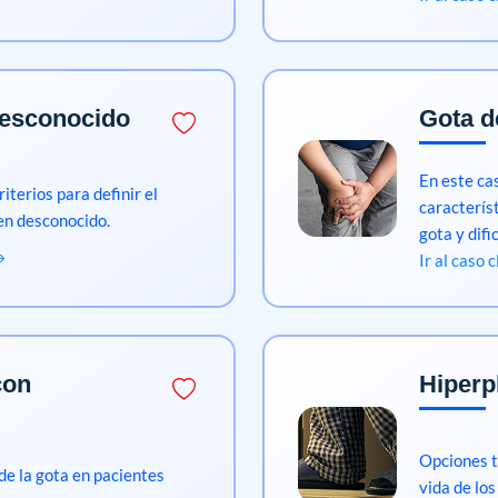
desconocido
Gota de
En este cas
iterios para definir el
característ
gen desconocido.
gota y difi
Ir al caso 
con
Hiperp
Opciones t
de la gota en pacientes
vida de lo