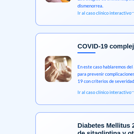
dismenorrea.
Ir al caso clínico interactivo
COVID-19 comple
En este caso hablaremos del
para prevenir complicacione
19 con criterios de severidad
Ir al caso clínico interactivo
Diabetes Mellitus 
de sitagliptina y 