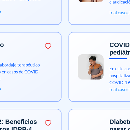
claudicaci
Ir al caso 
jo
COVID-
pediát
 abordaje terapéutico
En este cas
s en casos de COVID-
hospitaliz
.
COVID-19
Ir al caso 
2: Beneficios
Diabet
otros IDPP-4
pasar 