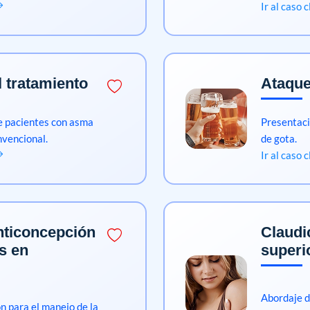
Ir al caso 
l tratamiento
Ataque
de pacientes con asma
Presentaci
nvencional.
de gota.
Ir al caso 
anticoncepción
Claudi
s en
superi
Abordaje d
n para el manejo de la