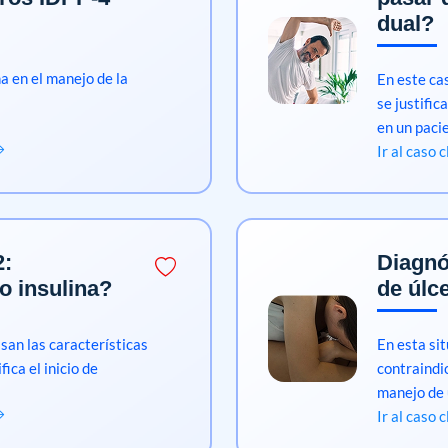
dual?
na en el manejo de la
En este cas
se justific
en un paci
Ir al caso 
2:
Diagnó
o insulina?
de úlc
asan las características
En esta sit
fica el inicio de
contraindi
manejo de 
Ir al caso 