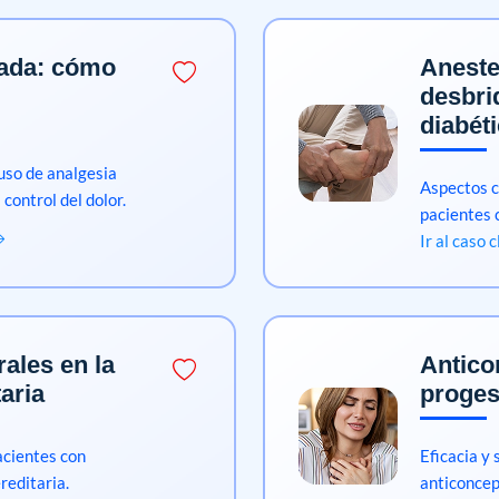
ada: cómo
Aneste
desbri
diabét
uso de analgesia
Aspectos c
control del dolor.
pacientes 
Ir al caso 
ales en la
Antico
taria
proges
acientes con
Eficacia y
reditaria.
anticoncep