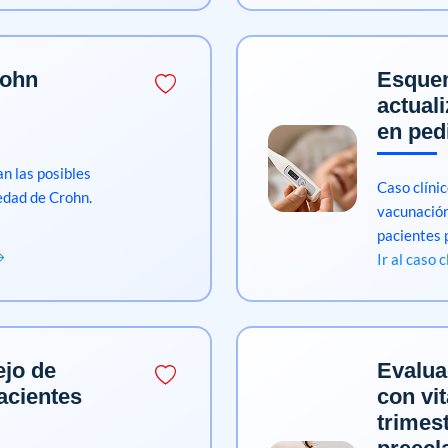
rohn
Esque
actual
en pedi
an las posibles
Caso clíni
edad de Crohn.
vacunació
pacientes 
Ir al caso 
ejo de
Evalua
acientes
con vi
trimes