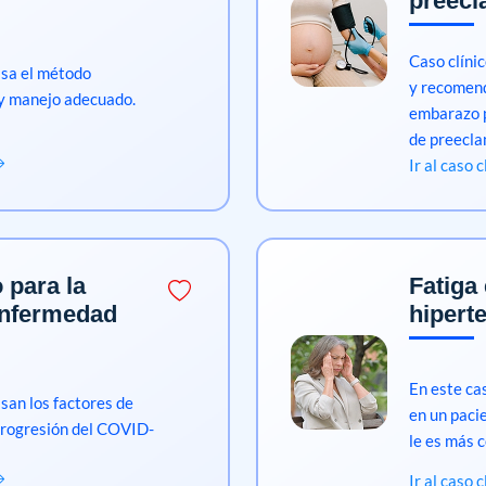
preecl
Caso clíni
asa el método
y recomend
 y manejo adecuado.
embarazo p
de preecla
Ir al caso 
 para la
Fatiga
enfermedad
hipert
En este cas
asan los factores de
en un paci
 progresión del COVID-
le es más 
Ir al caso 