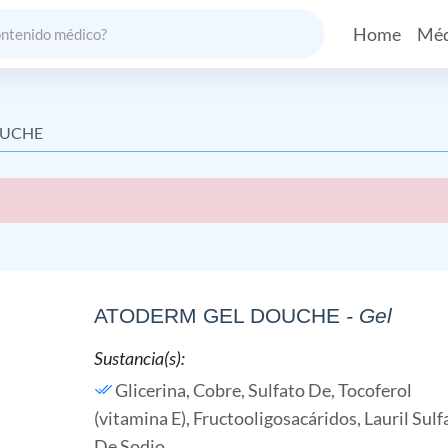
Home
Méd
OUCHE
ATODERM GEL DOUCHE
- Gel
Sustancia(s):
Glicerina,
Cobre, Sulfato De,
Tocoferol
(vitamina E),
Fructooligosacáridos,
Lauril Sulf
De Sodio