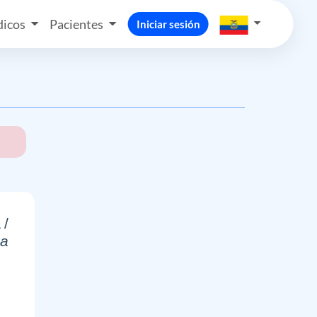
icos
Pacientes
Iniciar sesión
/
ma