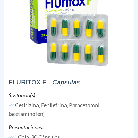
FLURITOX F
- Cápsulas
Sustancia(s):
Cetirizina,
Fenilefrina,
Paracetamol
(acetaminofén)
Presentaciones:
1 Caja, 30 Cápsulas,