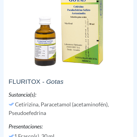
FLURITOX
- Gotas
Sustancia(s):
Cetirizina,
Paracetamol (acetaminofén),
Pseudoefedrina
Presentaciones:
1 Frasco(s), 30 mL,