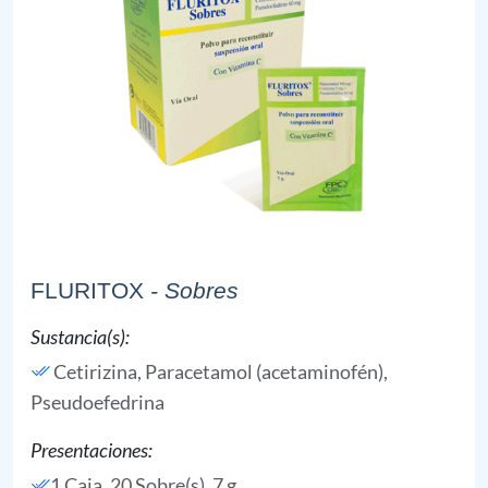
FLURITOX
- Sobres
Sustancia(s):
Cetirizina,
Paracetamol (acetaminofén),
Pseudoefedrina
Presentaciones:
1 Caja, 20 Sobre(s), 7 g,