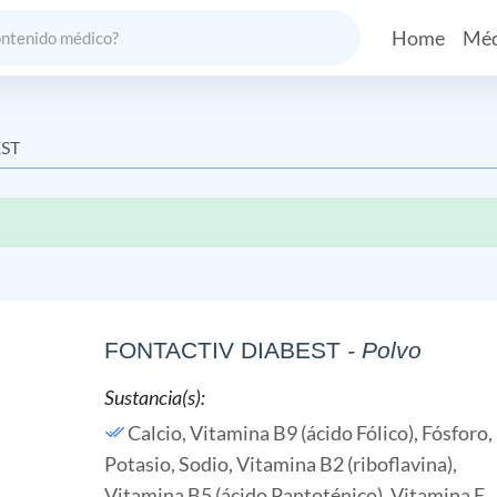
Home
Méd
ST
FONTACTIV DIABEST
- Polvo
Sustancia(s):
Calcio,
Vitamina B9 (ácido Fólico),
Fósforo,
Potasio,
Sodio,
Vitamina B2 (riboflavina),
Vitamina B5 (ácido Pantoténico),
Vitamina E