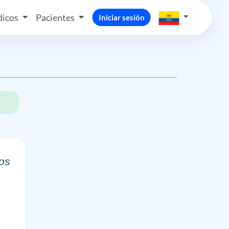
icos
Pacientes
Iniciar sesión
os