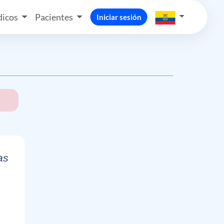
icos
Pacientes
Iniciar sesión
as